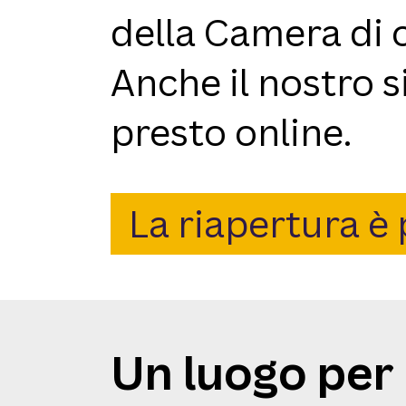
della Camera di 
Anche il nostro 
presto online.
La riapertura è 
Un luogo per 