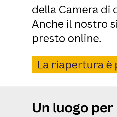
della Camera di 
Anche il nostro 
presto online.
La riapertura è 
Un luogo per 