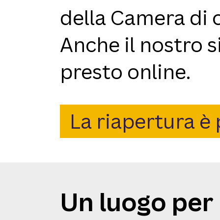
della Camera di 
Anche il nostro 
presto online.
La riapertura è 
Un luogo per 