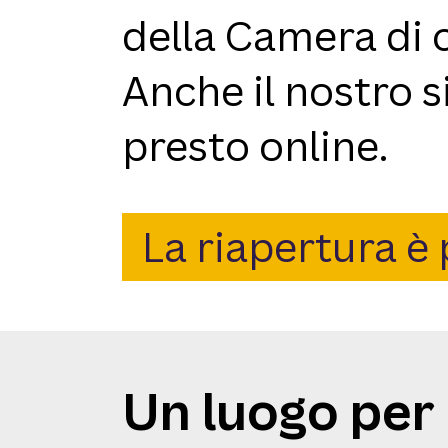
della Camera di 
Anche il nostro 
presto online.
La riapertura è 
Un luogo per 