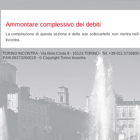
Ammontare complessivo dei debiti
La compilazione di questa sezione e delle sue sottocartelle non rientra nell’
Incontra.
TORINO INCONTRA - Via Nino Costa 8 - 10123 TORINO - Tel. +39-011.5716800
P.IVA 09273260019 - © Copyright Torino Incontra