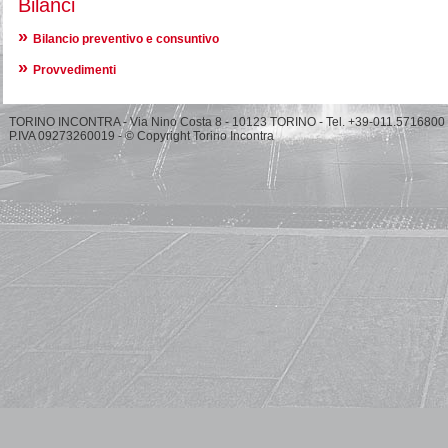
Bilanci
Bilancio preventivo e consuntivo
Provvedimenti
TORINO INCONTRA - Via Nino Costa 8 - 10123 TORINO - Tel. +39-011.5716800
P.IVA 09273260019 - © Copyright Torino Incontra