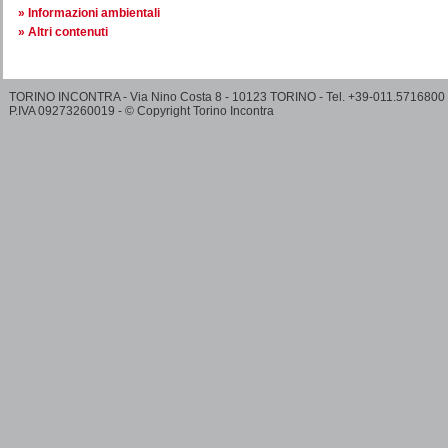
Informazioni ambientali
Altri contenuti
TORINO INCONTRA - Via Nino Costa 8 - 10123 TORINO - Tel. +39-011.5716800
P.IVA 09273260019 - © Copyright Torino Incontra