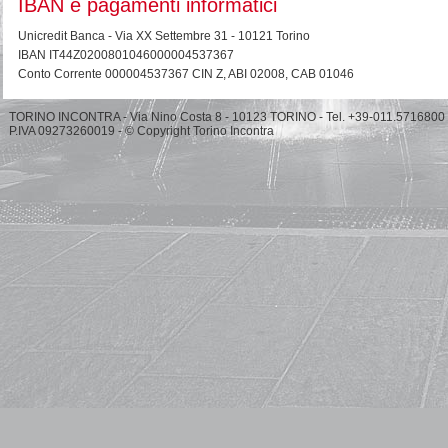
IBAN e pagamenti informatici
Unicredit Banca - Via XX Settembre 31 - 10121 Torino
IBAN IT44Z0200801046000004537367
Conto Corrente 000004537367 CIN Z, ABI 02008, CAB 01046
TORINO INCONTRA - Via Nino Costa 8 - 10123 TORINO - Tel. +39-011.5716800
P.IVA 09273260019 - © Copyright Torino Incontra