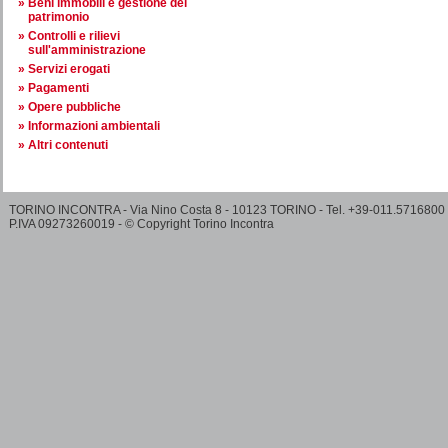
Beni immobili e gestione del
patrimonio
Controlli e rilievi
sull'amministrazione
Servizi erogati
Pagamenti
Opere pubbliche
Informazioni ambientali
Altri contenuti
TORINO INCONTRA - Via Nino Costa 8 - 10123 TORINO - Tel. +39-011.5716800
P.IVA 09273260019 - © Copyright Torino Incontra