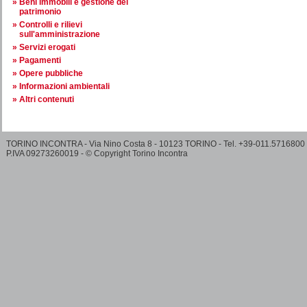
Beni immobili e gestione del
patrimonio
Controlli e rilievi
sull'amministrazione
Servizi erogati
Pagamenti
Opere pubbliche
Informazioni ambientali
Altri contenuti
TORINO INCONTRA - Via Nino Costa 8 - 10123 TORINO - Tel. +39-011.5716800
P.IVA 09273260019 - © Copyright Torino Incontra