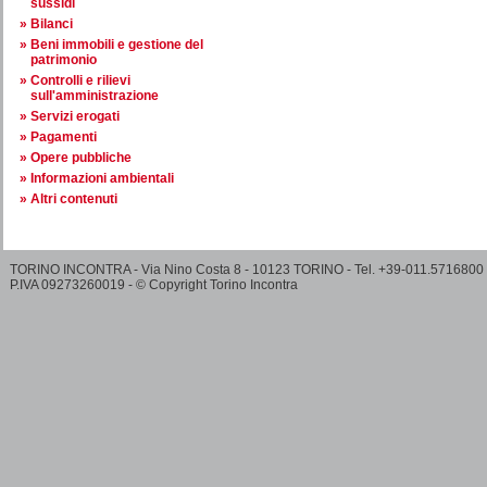
sussidi
Bilanci
Beni immobili e gestione del
patrimonio
Controlli e rilievi
sull'amministrazione
Servizi erogati
Pagamenti
Opere pubbliche
Informazioni ambientali
Altri contenuti
TORINO INCONTRA - Via Nino Costa 8 - 10123 TORINO - Tel. +39-011.5716800
P.IVA 09273260019 - © Copyright Torino Incontra