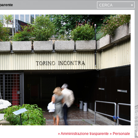
parente
»
CERCA
»
Amministrazione trasparente
»
Personale