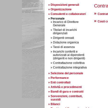
Disposizioni generali
Contra
Organizzazione
Consulenti e collaboratori
Contratt
Personale
Costi co
Incarico di Direttore
Generale
Titolari di incarichi
dirigenziali
Dirigenti cessati
Dotazione organica
Tassi di assenza
Incarichi conferiti e
autorizzati ai dipendenti
(dirigenti e non dirigenti)
Contrattazione collettiva
Contrattazione integrativa
Selezione del personale
Performance
Enti controllati
Attività e procedimenti
Bandi di gara e contratti
Sovvenzioni, contributi,
sussidi
Bilanci